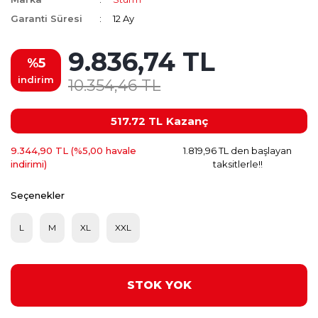
Garanti Süresi
12 Ay
9.836,74 TL
%5
indirim
10.354,46 TL
517.72 TL
Kazanç
9.344,90 TL (%5,00 havale
1.819,96 TL den başlayan
indirimi)
taksitlerle!!
Seçenekler
L
M
XL
XXL
STOK YOK