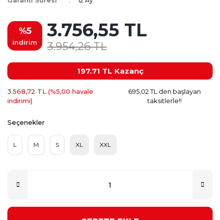
Garanti Süresi
12 Ay
3.756,55 TL
%5
indirim
3.954,26 TL
197.71 TL
Kazanç
3.568,72 TL (%5,00 havale
695,02 TL den başlayan
indirimi)
taksitlerle!!
Seçenekler
L
M
S
XL
XXL