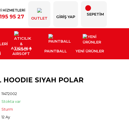
İ HİZMETLERİ
SEPETİM
195 95 27
GIRIŞ YAP
OUTLET
ATICILIK &
PAINTBALL
YENI ÜRÜNLER
İ
AIRSOFT
 HOODIE SIYAH POLAR
11472002
Stokta var
Sturm
12 Ay