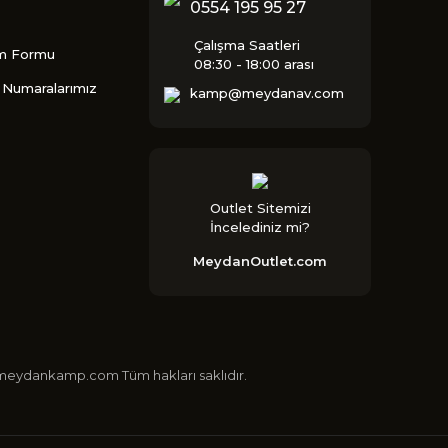
0554 195 95 27
Çalışma Saatleri
im Formu
08:30 - 18:00 arası
Numaralarımız
kamp@meydanav.com
Outlet Sitemizi
İncelediniz mi?
MeydanOutlet.com
 ©meydankamp.com Tüm hakları saklıdır.