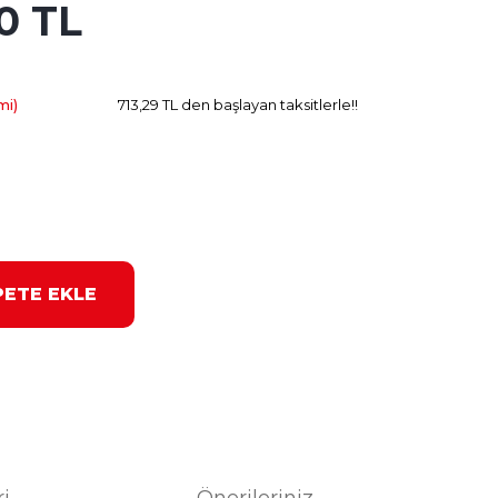
0 TL
202.91 TL
Kazanç
mi)
713,29 TL den başlayan taksitlerle!!
PETE EKLE
ri
Önerileriniz