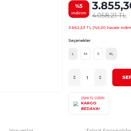
3.855,3
%5
indirim
4.058,21 TL
3.662,53 TL (%5,00 havale indiri
Seçenekler
L
M
S
XL
SE
2500 TL ÜZERİ
KARGO
BEDAVA!
Yorumlar
Taksit Seçenekle