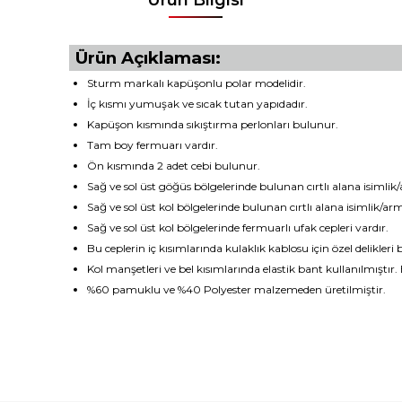
Ürün Açıklaması:
Sturm markalı kapüşonlu polar modelidir.
İç kısmı yumuşak ve sıcak tutan yapıdadır.
Kapüşon kısmında sıkıştırma perlonları bulunur.
Tam boy fermuarı vardır.
Ön kısmında 2 adet cebi bulunur.
Sağ ve sol üst göğüs bölgelerinde bulunan cırtlı alana isimlik/
Sağ ve sol üst kol bölgelerinde bulunan cırtlı alana isimlik/arma
Sağ ve sol üst kol bölgelerinde fermuarlı ufak cepleri vardır.
Bu ceplerin iç kısımlarında kulaklık kablosu için özel delikler
Kol manşetleri ve bel kısımlarında elastik bant kullanılmıştır
%60 pamuklu ve %40 Polyester malzemeden üretilmiştir.
Bu ürünün fiyat bilgisi, resim, ürün açıklamalarında ve diğ
Görüş ve önerileriniz için teşekkür ederiz.