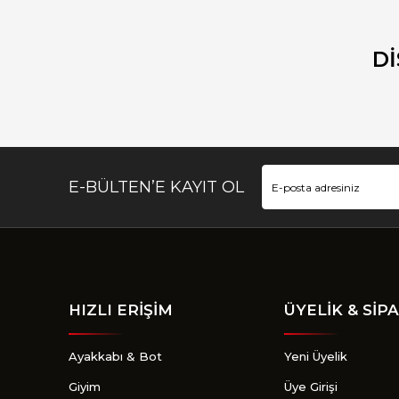
Ürün resmi kalitesiz, bozuk veya görüntülenemiyor.
Ürün açıklamasında eksik bilgiler bulunuyor.
D
Ürün bilgilerinde hatalar bulunuyor.
Ürün fiyatı diğer sitelerden daha pahalı.
Bu ürüne benzer farklı alternatifler olmalı.
E-BÜLTEN’E KAYIT OL
HIZLI ERİŞİM
ÜYELİK & SİPA
Ayakkabı & Bot
Yeni Üyelik
Giyim
Üye Girişi