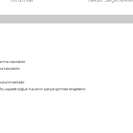
arma takılabilir.
 takılabilir.
i bulunmaktadır.
. Bu sayede soğuk havanın içeriye girmesi engellenir.
er konularda yetersiz gördüğünüz noktaları öneri formunu kullanarak tara
Bu ürüne ilk yorumu siz yapın!