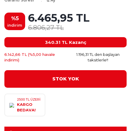
Garanti Süresi
12 Ay
6.465,95 TL
%5
indirim
6.806,27 TL
340.31 TL
Kazanç
6.142,66 TL (%5,00 havale
1.196,31 TL den başlayan
indirimi)
taksitlerle!!
STOK YOK
2500 TL ÜZERİ
KARGO
BEDAVA!