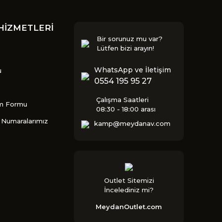
HİZMETLERİ
Bir sorunuz mu var?
Lütfen bizi arayın!
WhatsApp ve İletişim
u
0554 195 95 27
Çalışma Saatleri
im Formu
08:30 - 18:00 arası
Numaralarımız
kamp@meydanav.com
Outlet Sitemizi
İncelediniz mi?
MeydanOutlet.com