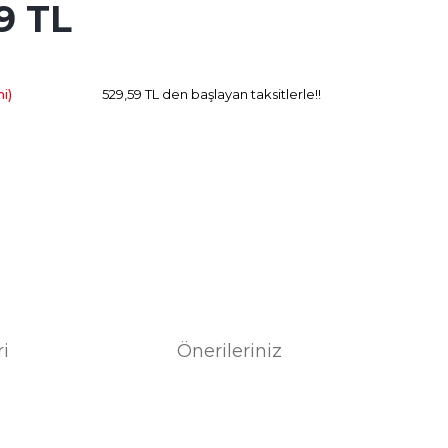
9 TL
150.65 TL
Kazanç
i)
529,59 TL den başlayan taksitlerle!!
ri
Önerileriniz