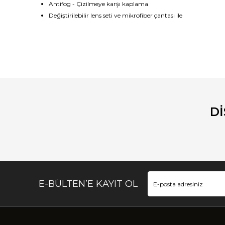
Antifog
-
Çizilmeye karşı
kaplama
D
eğiştirilebilir lens
seti ve
mikrofiber
çantası
ile
Bu ürünün fiyat bilgisi, resim, ürün açıklamalarında ve diğ
Görüş ve önerileriniz için teşekkür ederiz.
Ürün resmi kalitesiz, bozuk veya görüntülenemiyor.
Ürün açıklamasında eksik bilgiler bulunuyor.
D
Ürün bilgilerinde hatalar bulunuyor.
Ürün fiyatı diğer sitelerden daha pahalı.
Bu ürüne benzer farklı alternatifler olmalı.
E-BÜLTEN’E KAYIT OL