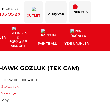
İ HİZMETLERİ
SEPETİM
195 95 27
GIRIŞ YAP
OUTLET
ATICILIK &
PAINTBALL
YENI ÜRÜNLER
İ
AIRSOFT
YHAWK GOZLUK (TEK CAM)
11.8.SWI.00000014901.000
Stokta yok
Swiss Eye
12 Ay