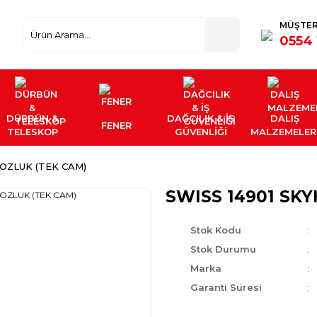
MÜŞTER
0554 
DÜRBÜN &
DAĞCILIK & İŞ
DALIŞ
FENER
TELESKOP
GÜVENLİĞİ
MALZEMELER
OZLUK (TEK CAM)
SWISS 14901 SK
Stok Kodu
Stok Durumu
Marka
Garanti Süresi