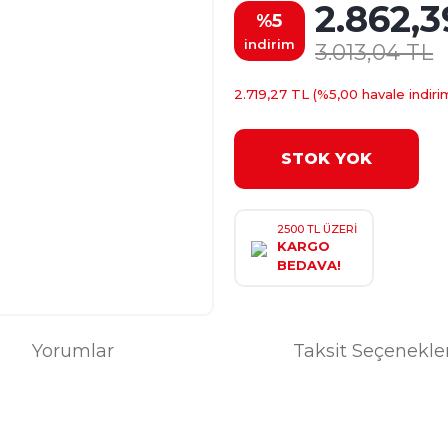
2.862,3
%5
indirim
3.013,04 TL
2.719,27 TL (%5,00 havale indirim
STOK YOK
2500 TL ÜZERİ
KARGO
BEDAVA!
Yorumlar
Taksit Seçenekle