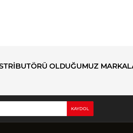
er konularda yetersiz gördüğünüz noktaları öneri formunu kullanarak tara
Bu ürüne ilk yorumu siz yapın!
Yorum Yaz
İSTRİBUTÖRÜ OLDUĞUMUZ MARKAL
KAYDOL
Gönder