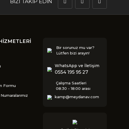
BİZİ TAKİP EDİN
HİZMETLERİ
Bir sorunuz mu var?
Lütfen bizi arayın!
WhatsApp ve İletişim
u
0554 195 95 27
Çalışma Saatleri
im Formu
08:30 - 18:00 arası
Numaralarımız
kamp@meydanav.com