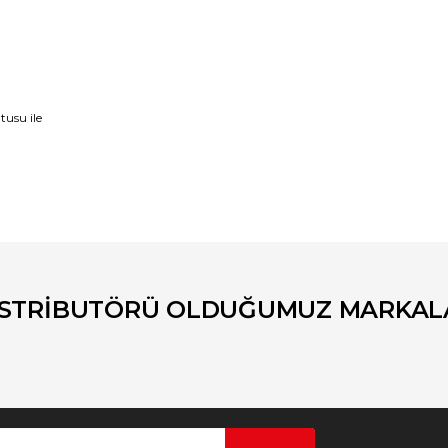
tusu ile
er konularda yetersiz gördüğünüz noktaları öneri formunu kullanarak tara
Bu ürüne ilk yorumu siz yapın!
Yorum Yaz
İSTRİBUTÖRÜ OLDUĞUMUZ MARKAL