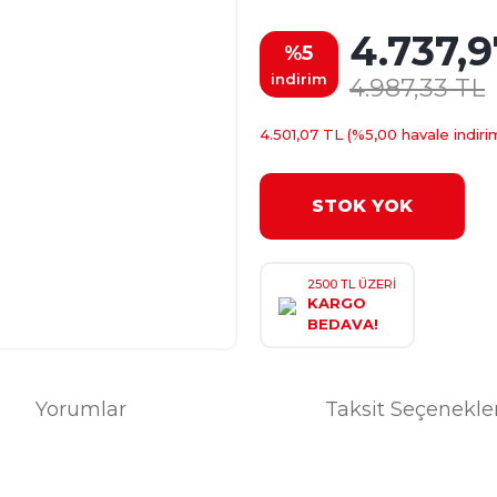
4.737,9
%5
indirim
4.987,33 TL
4.501,07 TL (%5,00 havale indirim
STOK YOK
2500 TL ÜZERİ
KARGO
BEDAVA!
Yorumlar
Taksit Seçenekle