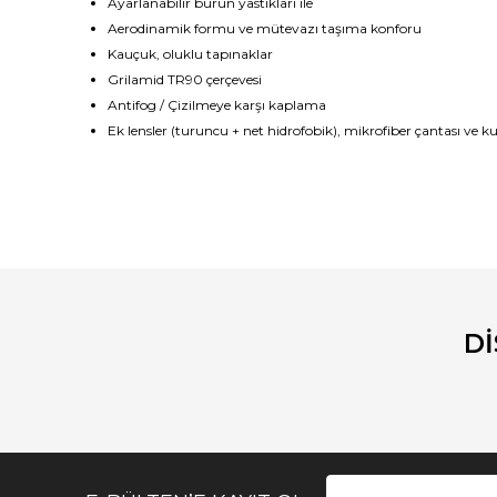
A
yarlanabilir
burun
yastıkları ile
Ae
rodinamik
formu
ve
mütevazı
taşıma konforu
K
auçuk
,
oluklu
tapınaklar
Grilamid
TR90
çerçevesi
Antifog
/
Çizilmeye karşı
kaplama
E
k
lensler
(turuncu
+
net
hidrofobik
)
,
mikrofiber
çantası ve ku
Bu ürünün fiyat bilgisi, resim, ürün açıklamalarında ve diğ
Görüş ve önerileriniz için teşekkür ederiz.
Ürün resmi kalitesiz, bozuk veya görüntülenemiyor.
Ürün açıklamasında eksik bilgiler bulunuyor.
D
Ürün bilgilerinde hatalar bulunuyor.
Ürün fiyatı diğer sitelerden daha pahalı.
Bu ürüne benzer farklı alternatifler olmalı.