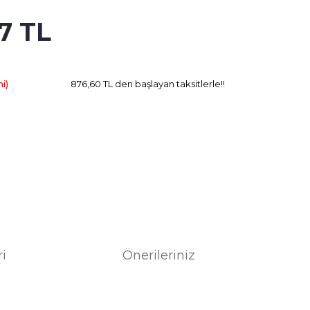
7 TL
249.37 TL
Kazanç
i)
876,60 TL den başlayan taksitlerle!!
ri
Önerileriniz