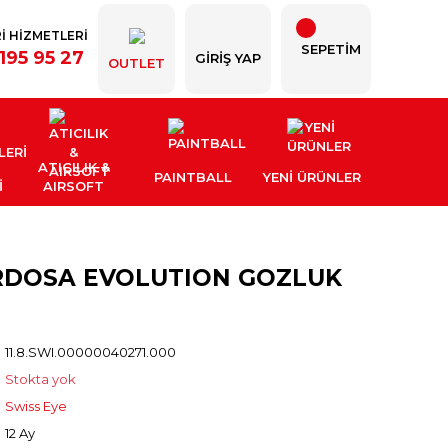
İ HİZMETLERİ
SEPETİM
195 95 27
GIRIŞ YAP
OUTLET
ATICILIK &
PAINTBALL
YENI ÜRÜNLER
İ
AIRSOFT
ARDOSA EVOLUTION GOZLUK
11.8.SWI.00000040271.000
Stokta yok
Swiss Eye
12 Ay