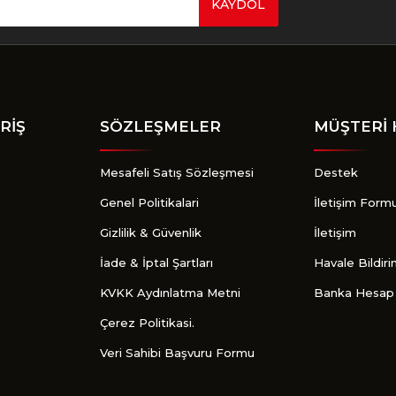
KAYDOL
Gönder
RİŞ
SÖZLEŞMELER
MÜŞTERİ 
Mesafeli Satış Sözleşmesi
Destek
Genel Politikalari
İletişim Form
Gizlilik & Güvenlik
İletişim
İade & İptal Şartları
Havale Bildir
KVKK Aydınlatma Metni
Banka Hesap 
Çerez Politikasi.
Veri Sahibi Başvuru Formu