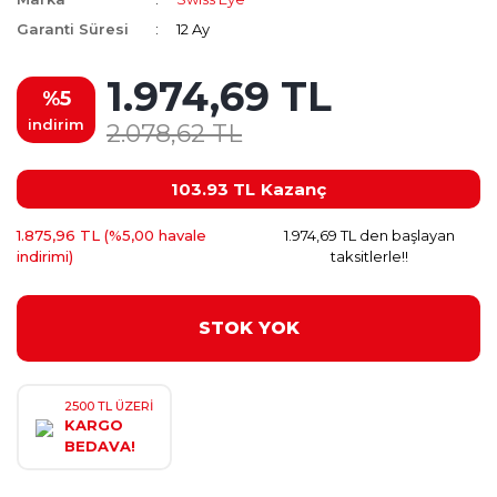
Garanti Süresi
12 Ay
1.974,69 TL
%5
indirim
2.078,62 TL
103.93 TL
Kazanç
1.875,96 TL (%5,00 havale
1.974,69 TL den başlayan
indirimi)
taksitlerle!!
STOK YOK
2500 TL ÜZERİ
KARGO
BEDAVA!