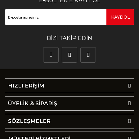
E-BÜLTEN’E KAYIT OL
KAYDOL
BİZİ TAKİP EDİN
HIZLI ERİŞİM
ÜYELİK & SİPARİŞ
SÖZLEŞMELER
MÜŞTERİ HİZMETLERİ