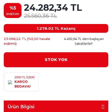
24.282,34 TL
%5
indirim
25.560,36 TL
1.278.02 TL
Kazanç
23.068,22 TL (%5,00 havale
4.492,64 TL den başlayan
indirimi)
taksitlerle!!
STOK YOK
2500 TL ÜZERİ
KARGO
BEDAVA!
Ürün Bilgisi