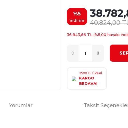
38.782
%5
indirim
40.824,00 T
36.843,66 TL (%5,00 havale indir
SE
2500 TL ÜZERİ
KARGO
BEDAVA!
Yorumlar
Taksit Seçenekle