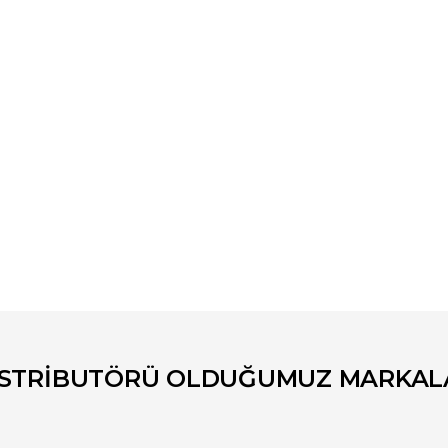
er konularda yetersiz gördüğünüz noktaları öneri formunu kullanarak tara
Bu ürüne ilk yorumu siz yapın!
Yorum Yaz
İSTRİBUTÖRÜ OLDUĞUMUZ MARKAL