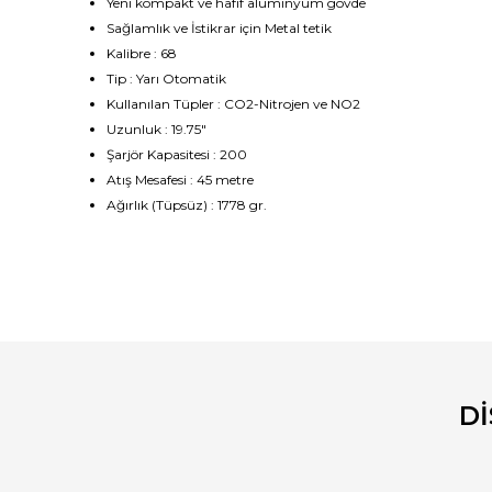
Yeni
kompakt ve hafif
alüminyum gövde
Sağlamlık ve İstikrar için Metal tetik
Kalibre : 68
Tip : Yarı Otomatik
Kullanılan Tüpler : CO2-Nitrojen ve NO2
Uzunluk : 19.75"
Şarjör Kapasitesi : 200
Atış Mesafesi : 45 metre
Ağırlık (Tüpsüz) : 1778 gr.
Bu ürünün fiyat bilgisi, resim, ürün açıklamalarında ve diğ
Görüş ve önerileriniz için teşekkür ederiz.
Ürün resmi kalitesiz, bozuk veya görüntülenemiyor.
Ürün açıklamasında eksik bilgiler bulunuyor.
D
Ürün bilgilerinde hatalar bulunuyor.
Ürün fiyatı diğer sitelerden daha pahalı.