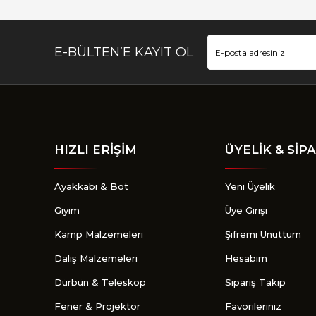
Bu ürüne benzer farklı alternatifler olmalı.
E-BÜLTEN’E KAYIT OL
HIZLI ERİŞİM
ÜYELİK & SİPA
Ayakkabı & Bot
Yeni Üyelik
Giyim
Üye Girişi
Kamp Malzemeleri
Şifremi Unuttum
Dalış Malzemeleri
Hesabım
Dürbün & Teleskop
Sipariş Takip
Fener & Projektör
Favorileriniz