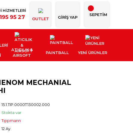
İ HİZMETLERİ
SEPETİM
195 95 27
GIRIŞ YAP
OUTLET
ATICILIK &
PAINTBALL
YENI ÜRÜNLER
İ
AIRSOFT
HENOM MECHANIAL
HI
15.1.TIP.0000T130002.000
Stokta var
Tippmann
12 Ay