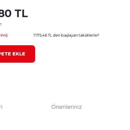
,80 TL
2.041.20 TL
Kazanç
L
imi)
7.175,46 TL den başlayan taksitlerle!!
PETE EKLE
ri
Önerileriniz