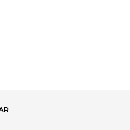
fımıza iletebilirsiniz.
AR