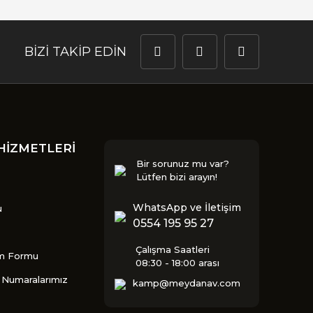
BİZİ TAKİP EDİN
HİZMETLERİ
Bir sorunuz mu var?
Lütfen bizi arayın!
WhatsApp ve İletişim
u
0554 195 95 27
Çalışma Saatleri
im Formu
08:30 - 18:00 arası
Numaralarımız
kamp@meydanav.com