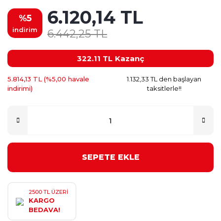
6.120,14 TL
%5
indirim
6.442,25 TL
322.11 TL
Kazanç
5.814,13 TL (%5,00 havale
1.132,33 TL den başlayan
indirimi)
taksitlerle!!
SEPETE EKLE
2500 TL ÜZERİ
KARGO
BEDAVA!