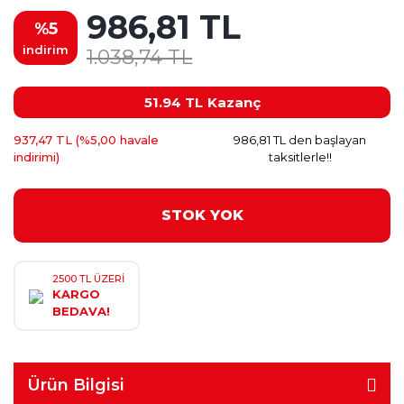
986,81 TL
%5
indirim
1.038,74 TL
51.94 TL
Kazanç
937,47 TL (%5,00 havale
986,81 TL den başlayan
indirimi)
taksitlerle!!
STOK YOK
2500 TL ÜZERİ
KARGO
BEDAVA!
Ürün Bilgisi