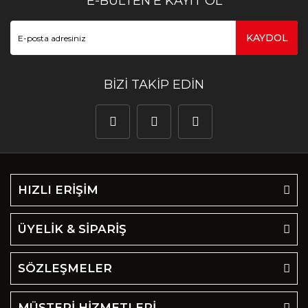
E-BÜLTEN’E KAYIT OL
KAYDOL
BİZİ TAKİP EDİN
HIZLI ERİŞİM
ÜYELİK & SİPARİŞ
SÖZLEŞMELER
MÜŞTERİ HİZMETLERİ