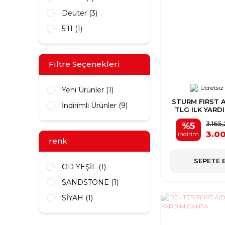
Deuter (3)
5.11 (1)
Filtre Seçenekleri
Ücretsiz
Yeni Ürünler (1)
STURM FIRST A
İndirimli Ürünler (9)
TLG ILK YARD
3.165
%5
3.00
indirim
renk
SEPETE 
OD YEŞİL (1)
SANDSTONE (1)
SİYAH (1)