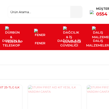
MÜŞTER
0554 
DÜRBÜN &
DAĞCILIK & İŞ
DALIŞ
FENER
TELESKOP
GÜVENLİĞİ
MALZEMELER