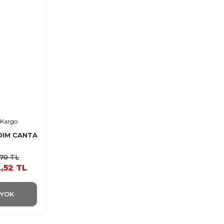
 Kargo
DIM CANTA
,70 TL
,52 TL
 YOK