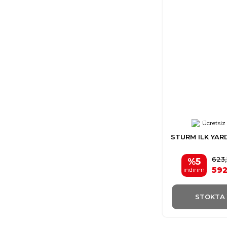
Ücretsiz
STURM ILK YAR
623
%5
592
indirim
STOKTA