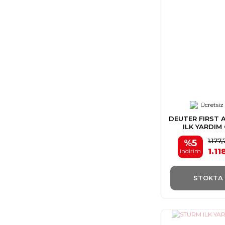
Ücretsiz
DEUTER FIRST A
ILK YARDIM
1.177
%5
1.11
indirim
STOKTA