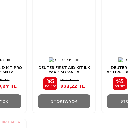
 Kargo
Ücretsiz Kargo
Üc
ID KIT PRO
DEUTER FIRST AID KIT ILK
DEUTER 
 CANTA
YARDIM CANTA
ACTIVE IL
,75 TL
981,29 TL
%5
%5
8,87 TL
932,22 TL
indirim
indirim
 YOK
STOKTA YOK
STO