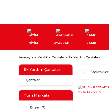
GİYİM
AYAKKABI
KAMP
Anasayfa
KAMP
Çantalar
İlk Yardım Çantaları
İlk Yardım Çantaları
Stoktakiler
Çantalar
Tüm Markalar
Sturm (5)