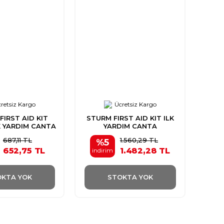
retsiz Kargo
Ücretsiz Kargo
FIRST AID KIT
STURM FIRST AID KIT ILK
K YARDIM CANTA
YARDIM CANTA
687,11 TL
1.560,29 TL
%5
652,75 TL
1.482,28 TL
indirim
KTA YOK
STOKTA YOK