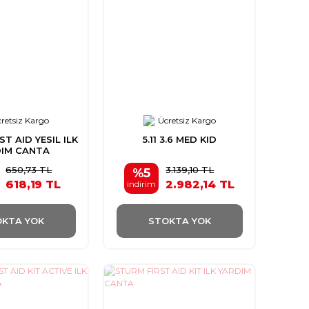
retsiz Kargo
Ücretsiz Kargo
T AID YESIL ILK
5.11 3.6 MED KID
DIM CANTA
650,73 TL
3.139,10 TL
%5
618,19 TL
2.982,14 TL
indirim
KTA YOK
STOKTA YOK