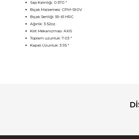
Sap Kalınlığı: 0.570 "
Bıçak Malzemesi: CPM-S90V
Bıçak Sertliği: 59-61 HRC
Ağırlık: 3.52oz.
Kilit Mekanizması: AXIS
Toplam uzunluk: 7.03 "
Kapalı Uzunluk: 3.95 "
Bu ürünün fiyat bilgisi, resim, ürün açıklamalarında ve diğ
Görüş ve önerileriniz için teşekkür ederiz.
Ürün resmi kalitesiz, bozuk veya görüntülenemiyor.
Ürün açıklamasında eksik bilgiler bulunuyor.
D
Ürün bilgilerinde hatalar bulunuyor.
Ürün fiyatı diğer sitelerden daha pahalı.
Bu ürüne benzer farklı alternatifler olmalı.