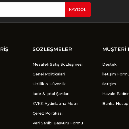
KAYDOL
Gönder
RİŞ
SÖZLEŞMELER
MÜŞTERİ 
Mesafeli Satış Sözleşmesi
Destek
Genel Politikalari
İletişim Form
Gizlilik & Güvenlik
İletişim
İade & İptal Şartları
Havale Bildir
KVKK Aydınlatma Metni
Banka Hesap 
Çerez Politikasi.
Veri Sahibi Başvuru Formu