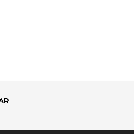
fımıza iletebilirsiniz.
AR