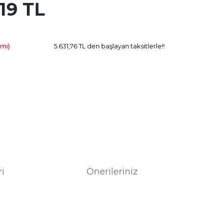
19 TL
1.602.06 TL
Kazanç
imi)
5.631,76 TL den başlayan taksitlerle!!
ri
Önerileriniz