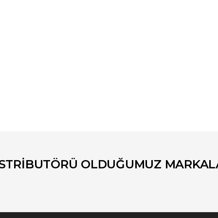
er konularda yetersiz gördüğünüz noktaları öneri formunu kullanarak tara
Bu ürüne ilk yorumu siz yapın!
Yorum Yaz
İSTRİBUTÖRÜ OLDUĞUMUZ MARKAL