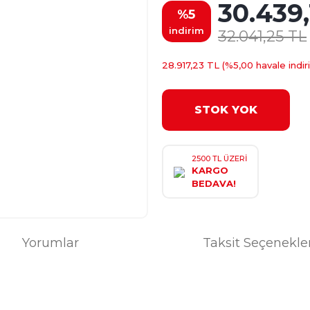
30.439,
%5
indirim
32.041,25 TL
28.917,23 TL (%5,00 havale indir
STOK YOK
2500 TL ÜZERİ
KARGO
BEDAVA!
Yorumlar
Taksit Seçenekle