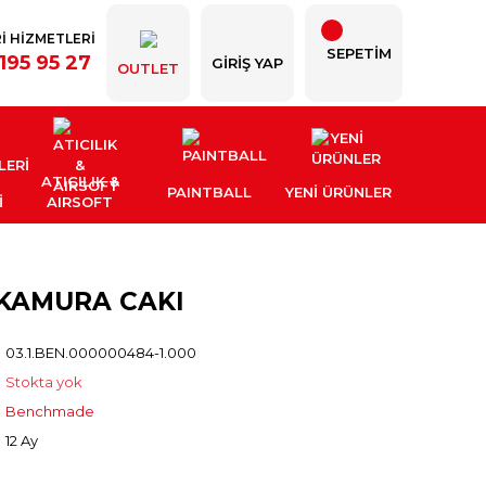
İ HİZMETLERİ
SEPETİM
195 95 27
GIRIŞ YAP
OUTLET
ATICILIK &
PAINTBALL
YENI ÜRÜNLER
İ
AIRSOFT
KAMURA CAKI
03.1.BEN.000000484-1.000
Stokta yok
Benchmade
12 Ay