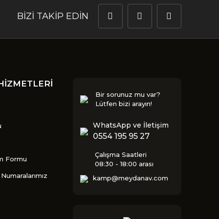
BİZİ TAKİP EDİN
HİZMETLERİ
Bir sorunuz mu var?
Lütfen bizi arayın!
WhatsApp ve İletişim
u
0554 195 95 27
Çalışma Saatleri
im Formu
08:30 - 18:00 arası
Numaralarımız
kamp@meydanav.com